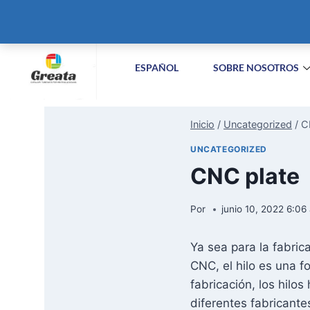
+86-51258687904
info@greatabiotechnology.com
XIZ
ESPAÑOL
SOBRE NOSOTROS
Inicio
/
Uncategorized
/
C
UNCATEGORIZED
CNC plate
Por
junio 10, 2022 6:06
Ya sea para la fabri
CNC, el hilo es una 
fabricación, los hilo
diferentes fabricant