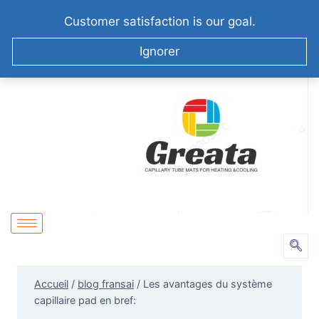
+86-51258687904
info@greatabiotechnology.com
Customer satisfaction is our goal.
XIZHA VILLAGE,SUZHOU. CHINA
Ignorer
Accueil
/
blog fransai
/
Les avantages du système
capillaire pad en bref: